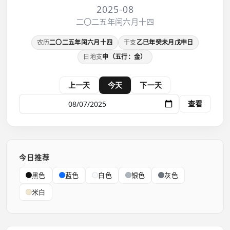
2025-08
二〇二五年闰六月十四
农历
二〇二五年闰六月十四
干支
乙巳年癸未月戊申日
日地支
申（五行：金）
上一天
今天
下一天
查看
今日推荐
黑色
蓝色
白色
银色
灰色
米白