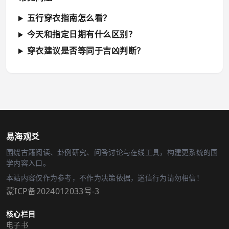
五行穿衣指南怎么看？
今天和指定日期有什么区别？
穿衣建议是否等同于吉凶判断？
易海观爻
围绕古籍阅读、卦例研究、问答讨论与在线工具，构建更系统的国
学内容入口。
本站内容仅作为参考，不作为决策依据，迷信行为请勿相信！
蒙ICP备2024012033号-3
核心栏目
电子书