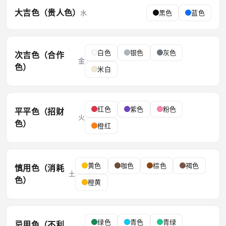
大吉色（贵人色）
水
黑色
蓝色
白色
银色
灰色
次吉色（合作
金
色）
米白
红色
紫色
粉色
平平色（招财
火
色）
橙红
黄色
咖色
棕色
褐色
慎用色（消耗
土
色）
橙黄
绿色
青色
青绿
忌用色（不利