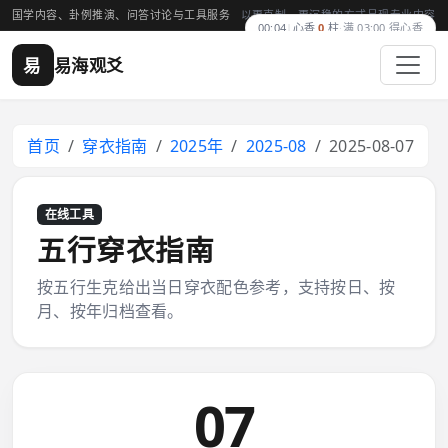
国学内容、卦例推演、问答讨论与工具服务
以更克制、更沉稳的方式呈现专业内容
00:04
|
心香
0
柱
·
满 03:00 得心香
易
易海观爻
首页
穿衣指南
2025年
2025-08
2025-08-07
在线工具
五行穿衣指南
按五行生克给出当日穿衣配色参考，支持按日、按
月、按年归档查看。
07