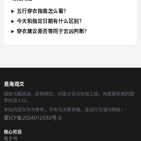
五行穿衣指南怎么看？
今天和指定日期有什么区别？
穿衣建议是否等同于吉凶判断？
易海观爻
围绕古籍阅读、卦例研究、问答讨论与在线工具，构建更系统的国
学内容入口。
本站内容仅作为参考，不作为决策依据，迷信行为请勿相信！
蒙ICP备2024012033号-3
核心栏目
电子书