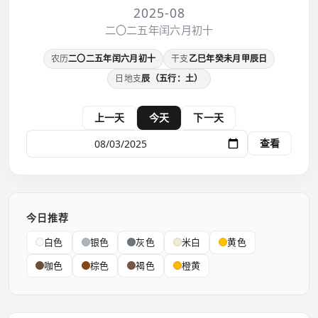
2025-08
二〇二五年闰六月初十
农历
二〇二五年闰六月初十
干支
乙巳年癸未月甲辰日
日地支
辰（五行：土）
上一天
今天
下一天
查看
今日推荐
白色
银色
灰色
米白
黄色
咖色
棕色
褐色
橙黄