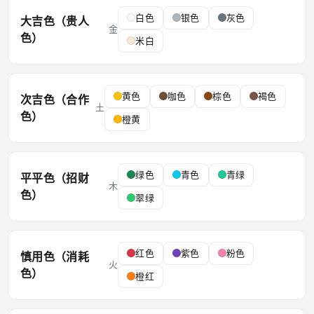
白色
银色
灰色
大吉色（贵人
金
色）
米白
黄色
咖色
棕色
褐色
次吉色（合作
土
色）
橙黄
绿色
青色
青绿
平平色（招财
木
色）
翠绿
红色
紫色
粉色
慎用色（消耗
火
色）
橙红