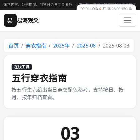
国学内容、卦例推演、问答讨论与工具服务
以更克制、更沉稳的方式呈现专业内容
00:04
|
心香
0
柱
·
满 03:00 得心香
易
易海观爻
首页
穿衣指南
2025年
2025-08
2025-08-03
在线工具
五行穿衣指南
按五行生克给出当日穿衣配色参考，支持按日、按
月、按年归档查看。
03