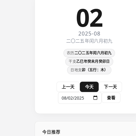
02
2025-08
二〇二五年闰六月初九
农历
二〇二五年闰六月初九
干支
乙巳年癸未月癸卯日
日地支
卯（五行：木）
上一天
今天
下一天
查看
今日推荐