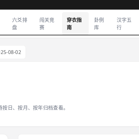
六爻排
闯关竞
穿衣指
卦例
汉字五
盘
赛
南
库
行
025-08-02
持按日、按月、按年归档查看。