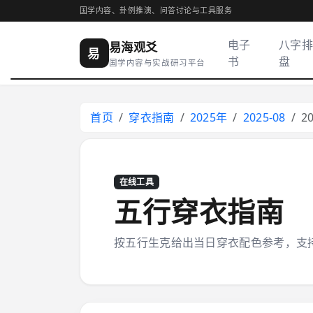
国学内容、卦例推演、问答讨论与工具服务
电子
八字排
易海观爻
易
书
盘
国学内容与实战研习平台
首页
穿衣指南
2025年
2025-08
2
在线工具
五行穿衣指南
按五行生克给出当日穿衣配色参考，支