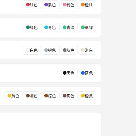
红色
紫色
粉色
橙红
绿色
青色
青绿
翠绿
白色
银色
灰色
米白
黑色
蓝色
黄色
咖色
棕色
褐色
橙黄