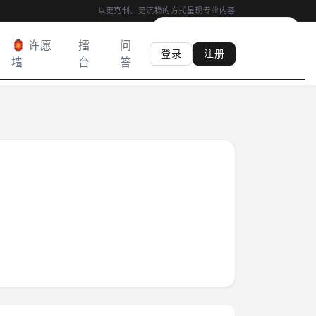
以更克制、更沉稳的方式呈现专业内容
00:04
|
心香
0
柱
·
满 03:00 得心香
🏮 许愿
擂
问
登录
注册
墙
台
答