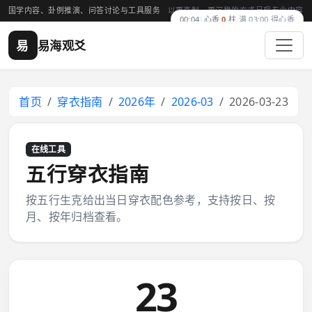
国学内容、卦例推演、问答讨论与工具服务
以更克制、更沉稳的方式呈现专业内容
00:04
|
心香
0
柱
·
满 03:00 得心香
易
易海观爻
首页
穿衣指南
2026年
2026-03
2026-03-23
在线工具
五行穿衣指南
按五行生克给出当日穿衣配色参考，支持按日、按
月、按年归档查看。
23