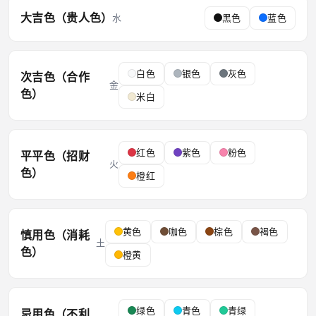
大吉色（贵人色）
水
黑色
蓝色
白色
银色
灰色
次吉色（合作
金
色）
米白
红色
紫色
粉色
平平色（招财
火
色）
橙红
黄色
咖色
棕色
褐色
慎用色（消耗
土
色）
橙黄
绿色
青色
青绿
忌用色（不利