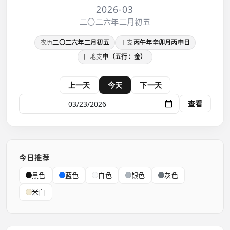
2026-03
二〇二六年二月初五
农历
二〇二六年二月初五
干支
丙午年辛卯月丙申日
日地支
申（五行：金）
上一天
今天
下一天
查看
今日推荐
黑色
蓝色
白色
银色
灰色
米白