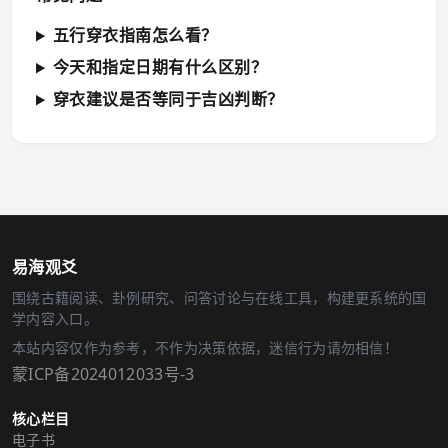
五行穿衣指南怎么看？
今天和指定日期有什么区别？
穿衣建议是否等同于吉凶判断？
易海观爻
围绕古籍阅读、卦例研究、问答讨论与在线工具，构建更系统的国
学内容入口。
本站内容仅作为参考，不作为决策依据，迷信行为请勿相信！
蒙ICP备2024012033号-3
核心栏目
电子书