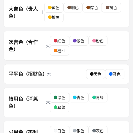
黄色
咖色
棕色
褐色
大吉色（贵人
土
色）
橙黄
红色
紫色
粉色
次吉色（合作
火
色）
橙红
平平色（招财色）
水
黑色
蓝色
绿色
青色
青绿
慎用色（消耗
木
色）
翠绿
白色
银色
灰色
忌用色（不利