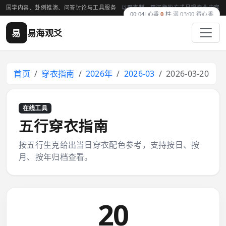
国学内容、卦例推演、问答讨论与工具服务
以更克制、更沉稳的方式呈现专业内容
00:04
|
心香
0
柱
·
满 03:00 得心香
易
易海观爻
首页
穿衣指南
2026年
2026-03
2026-03-20
在线工具
五行穿衣指南
按五行生克给出当日穿衣配色参考，支持按日、按
月、按年归档查看。
20