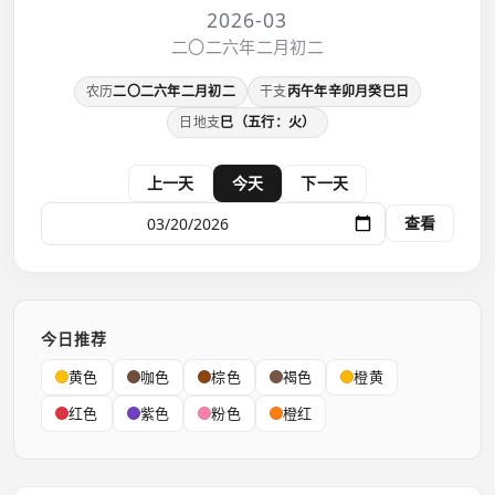
2026-03
二〇二六年二月初二
农历
二〇二六年二月初二
干支
丙午年辛卯月癸巳日
日地支
巳（五行：火）
上一天
今天
下一天
查看
今日推荐
黄色
咖色
棕色
褐色
橙黄
红色
紫色
粉色
橙红