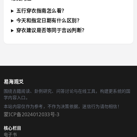
五行穿衣指南怎么看？
今天和指定日期有什么区别？
穿衣建议是否等同于吉凶判断？
易海观爻
围绕古籍阅读、卦例研究、问答讨论与在线工具，构建更系统的国
学内容入口。
本站内容仅作为参考，不作为决策依据，迷信行为请勿相信！
蒙ICP备2024012033号-3
核心栏目
电子书