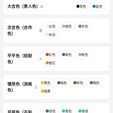
大吉色（贵人色）
水
黑色
蓝色
白色
银色
灰色
次吉色（合作
金
色）
米白
红色
紫色
粉色
平平色（招财
火
色）
橙红
黄色
咖色
棕色
褐色
慎用色（消耗
土
色）
橙黄
绿色
青色
青绿
忌用色（不利