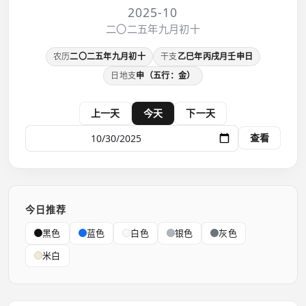
2025-10
二〇二五年九月初十
农历
二〇二五年九月初十
干支
乙巳年丙戌月壬申日
日地支
申（五行：金）
上一天
今天
下一天
查看
今日推荐
黑色
蓝色
白色
银色
灰色
米白