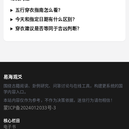
五行穿衣指南怎么看？
今天和指定日期有什么区别？
穿衣建议是否等同于吉凶判断？
易海观爻
围绕古籍阅读、卦例研究、问答讨论与在线工具，构建更系统的国
学内容入口。
本站内容仅作为参考，不作为决策依据，迷信行为请勿相信！
蒙ICP备2024012033号-3
核心栏目
电子书