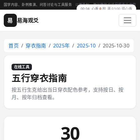
国学内容、卦例推演、问答讨论与工具服务
以更克制、更沉稳的方式呈现专业内容
00:04
|
心香
0
柱
·
满 03:00 得心香
易
易海观爻
首页
穿衣指南
2025年
2025-10
2025-10-30
在线工具
五行穿衣指南
按五行生克给出当日穿衣配色参考，支持按日、按
月、按年归档查看。
30