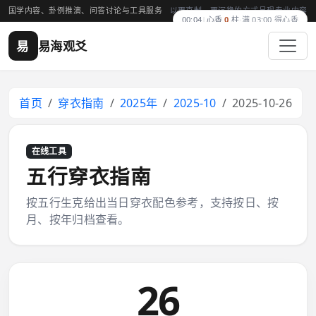
国学内容、卦例推演、问答讨论与工具服务
以更克制、更沉稳的方式呈现专业内容
00:04
|
心香
0
柱
·
满 03:00 得心香
易
易海观爻
首页
穿衣指南
2025年
2025-10
2025-10-26
在线工具
五行穿衣指南
按五行生克给出当日穿衣配色参考，支持按日、按
月、按年归档查看。
26