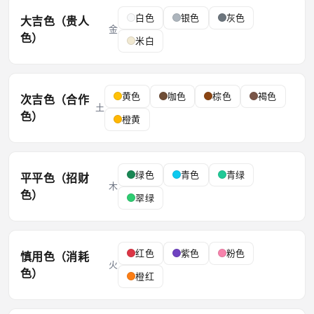
白色
银色
灰色
大吉色（贵人
金
色）
米白
黄色
咖色
棕色
褐色
次吉色（合作
土
色）
橙黄
绿色
青色
青绿
平平色（招财
木
色）
翠绿
红色
紫色
粉色
慎用色（消耗
火
色）
橙红