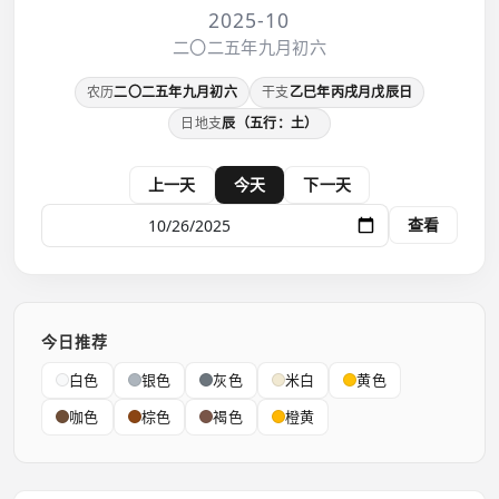
2025-10
二〇二五年九月初六
农历
二〇二五年九月初六
干支
乙巳年丙戌月戊辰日
日地支
辰（五行：土）
上一天
今天
下一天
查看
今日推荐
白色
银色
灰色
米白
黄色
咖色
棕色
褐色
橙黄