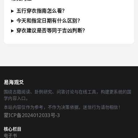
五行穿衣指南怎么看？
今天和指定日期有什么区别？
穿衣建议是否等同于吉凶判断？
易海观爻
围绕古籍阅读、卦例研究、问答讨论与在线工具，构建更系统的国
学内容入口。
本站内容仅作为参考，不作为决策依据，迷信行为请勿相信！
蒙ICP备2024012033号-3
核心栏目
电子书