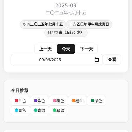
2025-09
二〇二五年七月十五
农历
二〇二五年七月十五
干支
乙巳年甲申月戊寅日
日地支
寅（五行：木）
上一天
今天
下一天
查看
今日推荐
红色
紫色
粉色
橙红
绿色
青色
青绿
翠绿