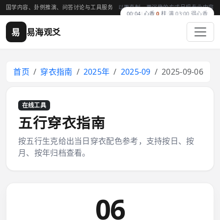
国学内容、卦例推演、问答讨论与工具服务
以更克制、更沉稳的方式呈现专业内容
00:04
|
心香
0
柱
·
满 03:00 得心香
易
易海观爻
首页
穿衣指南
2025年
2025-09
2025-09-06
在线工具
五行穿衣指南
按五行生克给出当日穿衣配色参考，支持按日、按
月、按年归档查看。
06