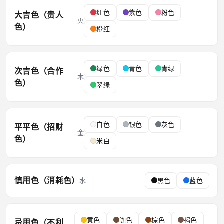
红色
紫色
粉色
大吉色（贵人
火
色）
橙红
绿色
青色
青绿
次吉色（合作
木
色）
翠绿
白色
银色
灰色
平平色（招财
金
色）
米白
慎用色（消耗色）
水
黑色
蓝色
黄色
咖色
棕色
褐色
忌用色（不利