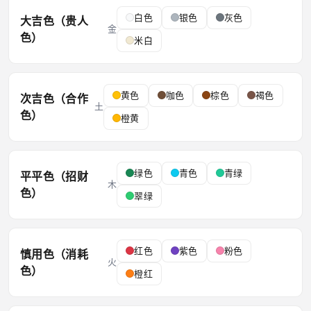
白色
银色
灰色
大吉色（贵人
金
色）
米白
黄色
咖色
棕色
褐色
次吉色（合作
土
色）
橙黄
绿色
青色
青绿
平平色（招财
木
色）
翠绿
红色
紫色
粉色
慎用色（消耗
火
色）
橙红