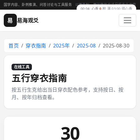
国学内容、卦例推演、问答讨论与工具服务
以更克制、更沉稳的方式呈现专业内容
00:04
|
心香
0
柱
·
满 03:00 得心香
易
易海观爻
首页
穿衣指南
2025年
2025-08
2025-08-30
在线工具
五行穿衣指南
按五行生克给出当日穿衣配色参考，支持按日、按
月、按年归档查看。
30