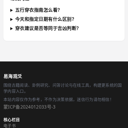
五行穿衣指南怎么看？
今天和指定日期有什么区别？
穿衣建议是否等同于吉凶判断？
易海观爻
围绕古籍阅读、卦例研究、问答讨论与在线工具，构建更系统的国
学内容入口。
本站内容仅作为参考，不作为决策依据，迷信行为请勿相信！
蒙ICP备2024012033号-3
核心栏目
电子书