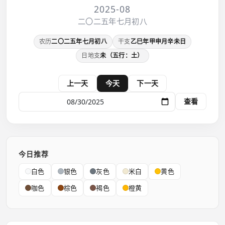
2025-08
二〇二五年七月初八
农历
二〇二五年七月初八
干支
乙巳年甲申月辛未日
日地支
未（五行：土）
上一天
今天
下一天
查看
今日推荐
白色
银色
灰色
米白
黄色
咖色
棕色
褐色
橙黄