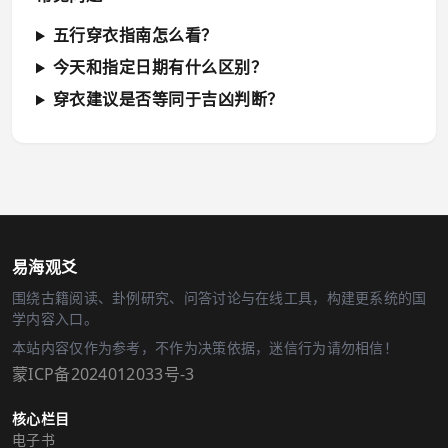
五行穿衣指南怎么看？
今天和指定日期有什么区别？
穿衣建议是否等同于吉凶判断？
易海观爻
围绕古籍阅读、卦例研究、问答讨论与在线工具，构建更系统的国
学内容入口。
本站内容仅作为参考，不作为决策依据，迷信行为请勿相信！
蒙ICP备2024012033号-3
核心栏目
电子书