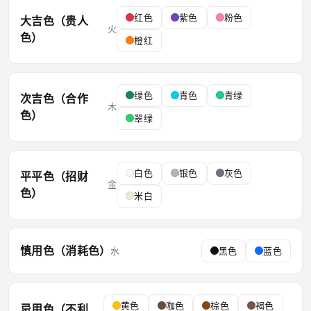
红色
紫色
粉色
大吉色（贵人
火
色）
橙红
绿色
青色
青绿
次吉色（合作
木
色）
翠绿
白色
银色
灰色
平平色（招财
金
色）
米白
慎用色（消耗色）
水
黑色
蓝色
黄色
咖色
棕色
褐色
忌用色（不利