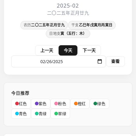
2025-02
二〇二五年正月廿九
农历
二〇二五年正月廿九
干支
乙巳年戊寅月丙寅日
日地支
寅（五行：木）
上一天
今天
下一天
查看
今日推荐
红色
紫色
粉色
橙红
绿色
青色
青绿
翠绿