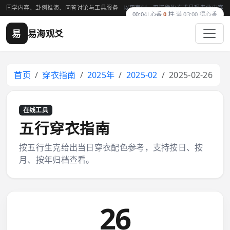
国学内容、卦例推演、问答讨论与工具服务
以更克制、更沉稳的方式呈现专业内容
00:04
|
心香
0
柱
·
满 03:00 得心香
易
易海观爻
首页
穿衣指南
2025年
2025-02
2025-02-26
在线工具
五行穿衣指南
按五行生克给出当日穿衣配色参考，支持按日、按
月、按年归档查看。
26