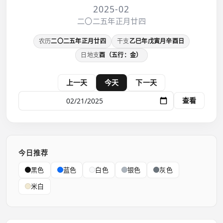
2025-02
二〇二五年正月廿四
农历
二〇二五年正月廿四
干支
乙巳年戊寅月辛酉日
日地支
酉（五行：金）
上一天
今天
下一天
查看
今日推荐
黑色
蓝色
白色
银色
灰色
米白