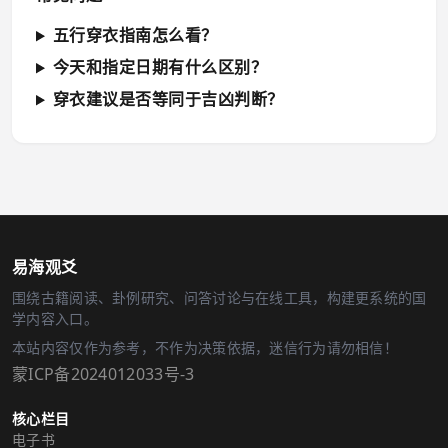
五行穿衣指南怎么看？
今天和指定日期有什么区别？
穿衣建议是否等同于吉凶判断？
易海观爻
围绕古籍阅读、卦例研究、问答讨论与在线工具，构建更系统的国
学内容入口。
本站内容仅作为参考，不作为决策依据，迷信行为请勿相信！
蒙ICP备2024012033号-3
核心栏目
电子书