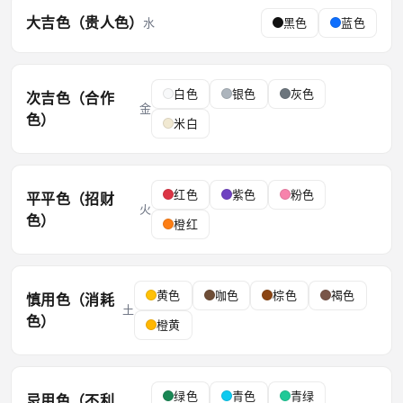
大吉色（贵人色）
水
黑色
蓝色
白色
银色
灰色
次吉色（合作
金
色）
米白
红色
紫色
粉色
平平色（招财
火
色）
橙红
黄色
咖色
棕色
褐色
慎用色（消耗
土
色）
橙黄
绿色
青色
青绿
忌用色（不利