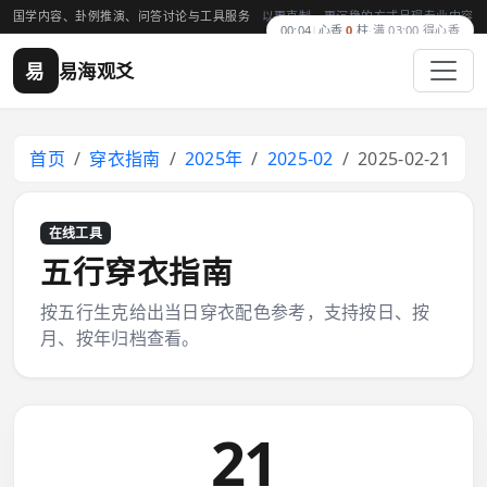
国学内容、卦例推演、问答讨论与工具服务
以更克制、更沉稳的方式呈现专业内容
00:04
|
心香
0
柱
·
满 03:00 得心香
易
易海观爻
首页
穿衣指南
2025年
2025-02
2025-02-21
在线工具
五行穿衣指南
按五行生克给出当日穿衣配色参考，支持按日、按
月、按年归档查看。
21