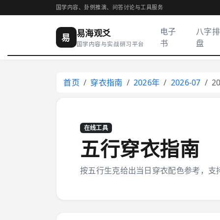
国学内容、卦例推演、问答讨论与工具服务
电子
八字排
易海观爻
易
书
盘
国学内容与实战研习平台
首页
穿衣指南
2026年
2026-07
2
在线工具
五行穿衣指南
按五行生克给出当日穿衣配色参考，支