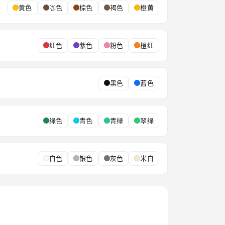
黄色
咖色
棕色
褐色
橙黄
红色
紫色
粉色
橙红
黑色
蓝色
绿色
青色
青绿
翠绿
白色
银色
灰色
米白