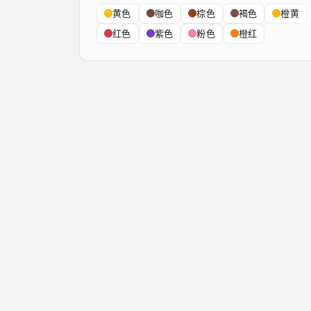
黄色
咖色
棕色
褐色
橙黄
红色
紫色
粉色
橙红