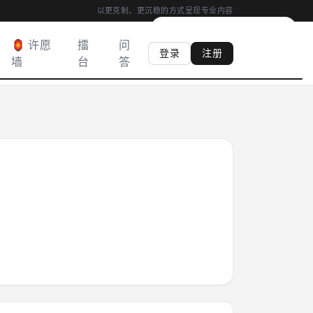
以更克制、更沉稳的方式呈现专业内容
00:04
|
心香
0
柱
·
满 03:00 得心香
🏮 许愿
擂
问
登录
注册
墙
台
答