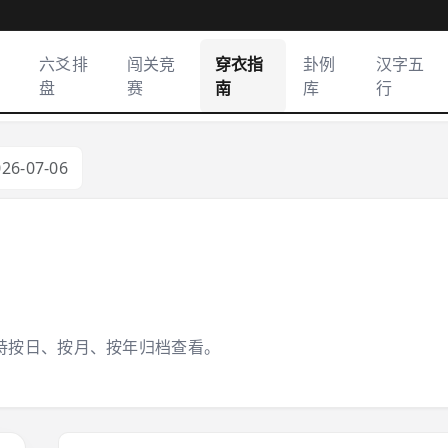
六爻排
闯关竞
穿衣指
卦例
汉字五
盘
赛
南
库
行
026-07-06
持按日、按月、按年归档查看。