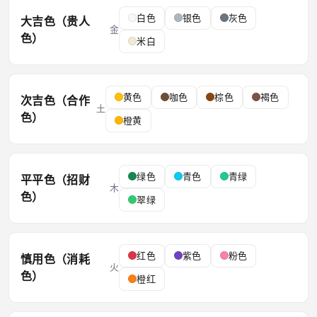
白色
银色
灰色
大吉色（贵人
金
色）
米白
黄色
咖色
棕色
褐色
次吉色（合作
土
色）
橙黄
绿色
青色
青绿
平平色（招财
木
色）
翠绿
红色
紫色
粉色
慎用色（消耗
火
色）
橙红