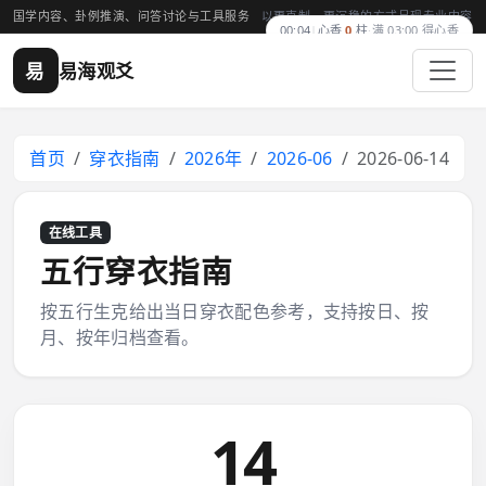
国学内容、卦例推演、问答讨论与工具服务
以更克制、更沉稳的方式呈现专业内容
00:04
|
心香
0
柱
·
满 03:00 得心香
易
易海观爻
首页
穿衣指南
2026年
2026-06
2026-06-14
在线工具
五行穿衣指南
按五行生克给出当日穿衣配色参考，支持按日、按
月、按年归档查看。
14