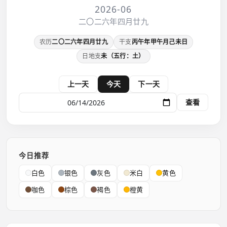
2026-06
二〇二六年四月廿九
农历
二〇二六年四月廿九
干支
丙午年甲午月己未日
日地支
未（五行：土）
上一天
今天
下一天
查看
今日推荐
白色
银色
灰色
米白
黄色
咖色
棕色
褐色
橙黄