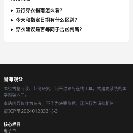
五行穿衣指南怎么看？
今天和指定日期有什么区别？
穿衣建议是否等同于吉凶判断？
易海观爻
围绕古籍阅读、卦例研究、问答讨论与在线工具，构建更系统的国
学内容入口。
本站内容仅作为参考，不作为决策依据，迷信行为请勿相信！
蒙ICP备2024012033号-3
核心栏目
电子书