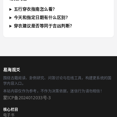
五行穿衣指南怎么看？
今天和指定日期有什么区别？
穿衣建议是否等同于吉凶判断？
易海观爻
围绕古籍阅读、卦例研究、问答讨论与在线工具，构建更系统的国
学内容入口。
本站内容仅作为参考，不作为决策依据，迷信行为请勿相信！
蒙ICP备2024012033号-3
核心栏目
电子书