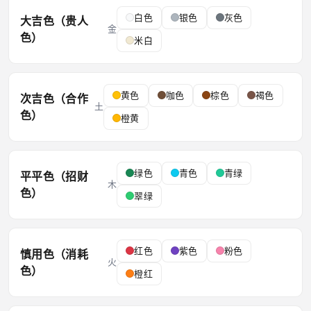
白色
银色
灰色
大吉色（贵人
金
色）
米白
黄色
咖色
棕色
褐色
次吉色（合作
土
色）
橙黄
绿色
青色
青绿
平平色（招财
木
色）
翠绿
红色
紫色
粉色
慎用色（消耗
火
色）
橙红