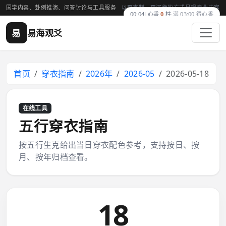
国学内容、卦例推演、问答讨论与工具服务
以更克制、更沉稳的方式呈现专业内容
00:04
|
心香
0
柱
·
满 03:00 得心香
易
易海观爻
首页
穿衣指南
2026年
2026-05
2026-05-18
在线工具
五行穿衣指南
按五行生克给出当日穿衣配色参考，支持按日、按
月、按年归档查看。
18