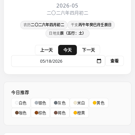
2026-05
二〇二六年四月初二
农历
二〇二六年四月初二
干支
丙午年癸巳月壬辰日
日地支
辰（五行：土）
上一天
今天
下一天
查看
今日推荐
白色
银色
灰色
米白
黄色
咖色
棕色
褐色
橙黄