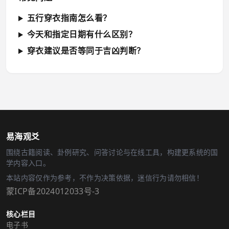
五行穿衣指南怎么看？
今天和指定日期有什么区别？
穿衣建议是否等同于吉凶判断？
易海观爻
围绕古籍阅读、卦例研究、问答讨论与在线工具，构建更系统的国
学内容入口。
本站内容仅作为参考，不作为决策依据，迷信行为请勿相信！
蒙ICP备2024012033号-3
核心栏目
电子书