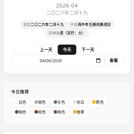
2026-04
二〇二六年二月十九
农历
二〇二六年二月十九
干支
丙午年壬辰月庚戌日
日地支
戌（五行：土）
上一天
今天
下一天
查看
今日推荐
白色
银色
灰色
米白
黄色
咖色
棕色
褐色
橙黄