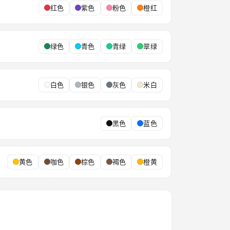
红色
紫色
粉色
橙红
绿色
青色
青绿
翠绿
白色
银色
灰色
米白
黑色
蓝色
黄色
咖色
棕色
褐色
橙黄