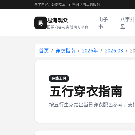
国学内容、卦例推演、问答讨论与工具服务
电子
八字排
易海观爻
易
书
盘
国学内容与实战研习平台
首页
穿衣指南
2026年
2026-03
2
在线工具
五行穿衣指南
按五行生克给出当日穿衣配色参考，支