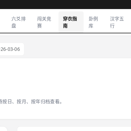
六爻排
闯关竞
穿衣指
卦例
汉字五
盘
赛
南
库
行
026-03-06
持按日、按月、按年归档查看。