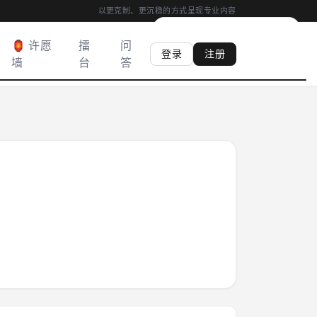
以更克制、更沉稳的方式呈现专业内容
00:04
|
心香
0
柱
·
满 03:00 得心香
🏮 许愿
擂
问
登录
注册
墙
台
答