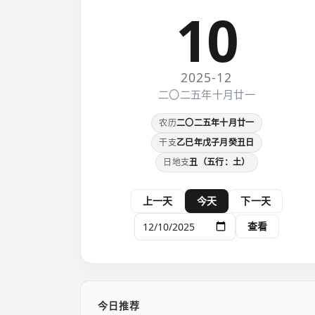
10
2025-12
二〇二五年十月廿一
农历
二〇二五年十月廿一
干支
乙巳年戊子月癸丑日
日地支
丑（五行：土）
上一天
今天
下一天
查看
今日推荐