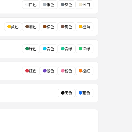
白色
银色
灰色
米白
黄色
咖色
棕色
褐色
橙黄
绿色
青色
青绿
翠绿
红色
紫色
粉色
橙红
黑色
蓝色