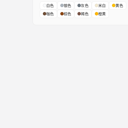
白色
银色
灰色
米白
黄色
咖色
棕色
褐色
橙黄