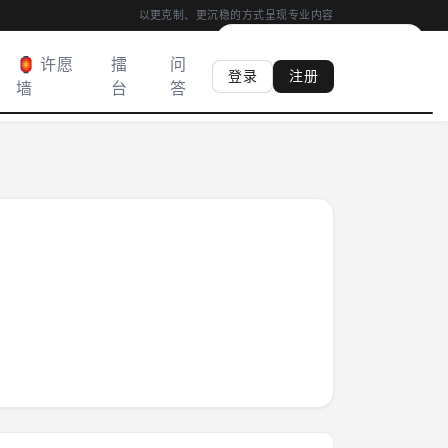
以更克制、更沉稳的方式呈现专业内容
00:04
|
心香
0
柱
·
满 03:00 得心香
🏮 许愿
擂
问
登录
注册
墙
台
答