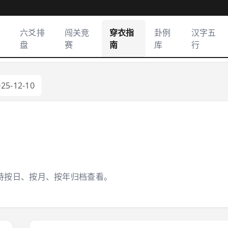
六爻排
闯关竞
穿衣指
卦例
汉字五
盘
赛
南
库
行
025-12-10
持按日、按月、按年归档查看。