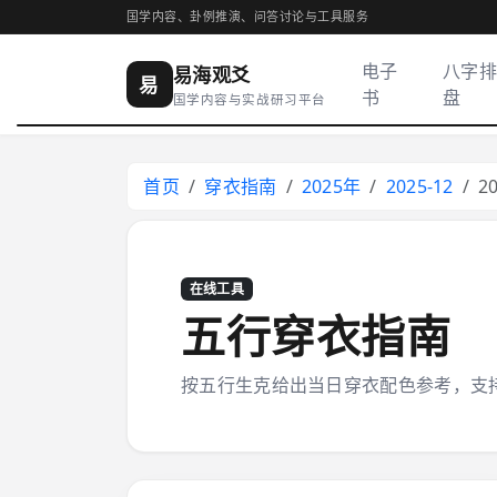
国学内容、卦例推演、问答讨论与工具服务
电子
八字排
易海观爻
易
书
盘
国学内容与实战研习平台
首页
穿衣指南
2025年
2025-12
2
在线工具
五行穿衣指南
按五行生克给出当日穿衣配色参考，支