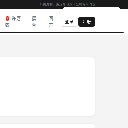
以更克制、更沉稳的方式呈现专业内容
00:04
|
心香
0
柱
·
满 03:00 得心香
🏮 许愿
擂
问
登录
注册
墙
台
答