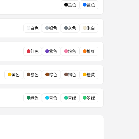
黑色
蓝色
白色
银色
灰色
米白
红色
紫色
粉色
橙红
黄色
咖色
棕色
褐色
橙黄
绿色
青色
青绿
翠绿