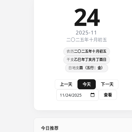
24
2025-11
二〇二五年十月初五
农历
二〇二五年十月初五
干支
乙巳年丁亥月丁酉日
日地支
酉（五行：金）
上一天
今天
下一天
查看
今日推荐