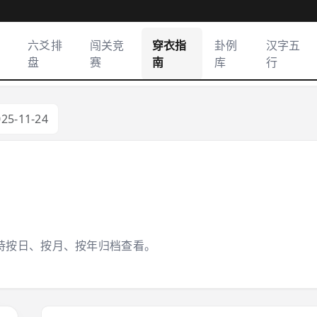
六爻排
闯关竞
穿衣指
卦例
汉字五
盘
赛
南
库
行
025-11-24
持按日、按月、按年归档查看。