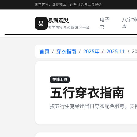
国学内容、卦例推演、问答讨论与工具服务
电子
八字排
易海观爻
易
书
盘
国学内容与实战研习平台
首页
穿衣指南
2025年
2025-11
2
在线工具
五行穿衣指南
按五行生克给出当日穿衣配色参考，支