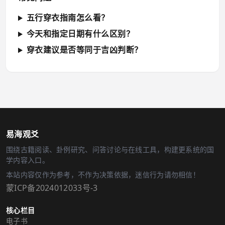
五行穿衣指南怎么看？
今天和指定日期有什么区别？
穿衣建议是否等同于吉凶判断？
易海观爻
围绕古籍阅读、卦例研究、问答讨论与在线工具，构建更系统的国
学内容入口。
本站内容仅作为参考，不作为决策依据，迷信行为请勿相信！
蒙ICP备2024012033号-3
核心栏目
电子书