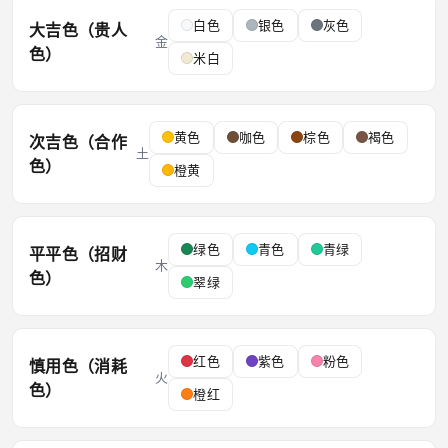
白色
银色
灰色
大吉色（贵人
金
色）
米白
黄色
咖色
棕色
褐色
次吉色（合作
土
色）
橙黄
绿色
青色
青绿
平平色（招财
木
色）
翠绿
红色
紫色
粉色
慎用色（消耗
火
色）
橙红