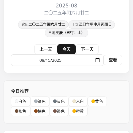
2025-08
二〇二五年闰六月廿二
农历
二〇二五年闰六月廿二
干支
乙巳年甲申月丙辰日
日地支
辰（五行：土）
上一天
今天
下一天
查看
今日推荐
白色
银色
灰色
米白
黄色
咖色
棕色
褐色
橙黄