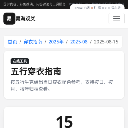
国学内容、卦例推演、问答讨论与工具服务
以更克制、更沉稳的方式呈现专业内容
00:04
|
心香
0
柱
·
满 03:00 得心香
易
易海观爻
首页
穿衣指南
2025年
2025-08
2025-08-15
在线工具
五行穿衣指南
按五行生克给出当日穿衣配色参考，支持按日、按
月、按年归档查看。
15