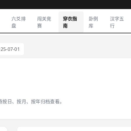
六爻排
闯关竞
穿衣指
卦例
汉字五
盘
赛
南
库
行
025-07-01
持按日、按月、按年归档查看。