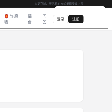
以更克制、更沉稳的方式呈现专业内容
00:04
|
心香
0
柱
·
满 03:00 得心香
🏮 许愿
擂
问
登录
注册
墙
台
答