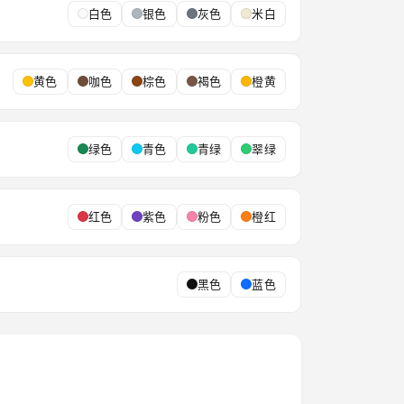
白色
银色
灰色
米白
黄色
咖色
棕色
褐色
橙黄
绿色
青色
青绿
翠绿
红色
紫色
粉色
橙红
黑色
蓝色