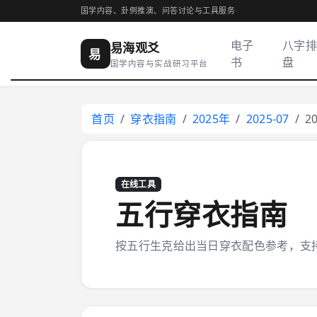
国学内容、卦例推演、问答讨论与工具服务
电子
八字排
易海观爻
易
书
盘
国学内容与实战研习平台
首页
穿衣指南
2025年
2025-07
2
在线工具
五行穿衣指南
按五行生克给出当日穿衣配色参考，支