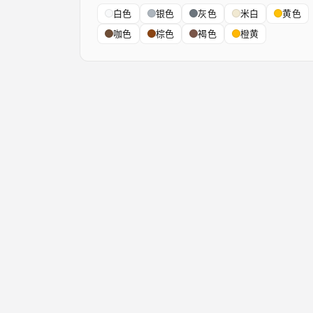
白色
银色
灰色
米白
黄色
咖色
棕色
褐色
橙黄