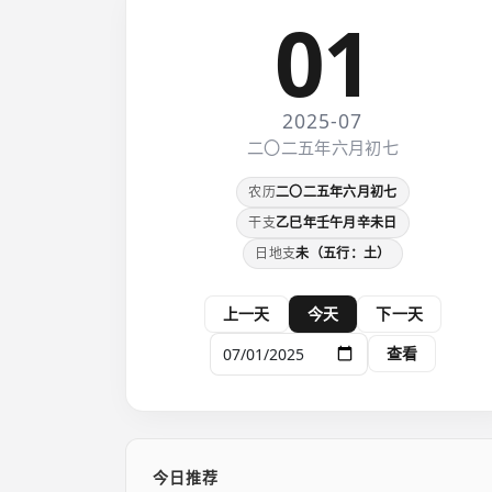
01
2025-07
二〇二五年六月初七
农历
二〇二五年六月初七
干支
乙巳年壬午月辛未日
日地支
未（五行：土）
上一天
今天
下一天
查看
今日推荐