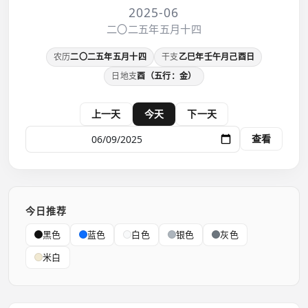
2025-06
二〇二五年五月十四
农历
二〇二五年五月十四
干支
乙巳年壬午月己酉日
日地支
酉（五行：金）
上一天
今天
下一天
查看
今日推荐
黑色
蓝色
白色
银色
灰色
米白