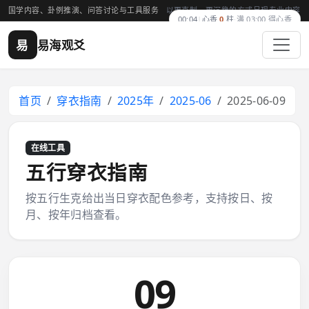
国学内容、卦例推演、问答讨论与工具服务
以更克制、更沉稳的方式呈现专业内容
00:04
|
心香
0
柱
·
满 03:00 得心香
易
易海观爻
首页
穿衣指南
2025年
2025-06
2025-06-09
在线工具
五行穿衣指南
按五行生克给出当日穿衣配色参考，支持按日、按
月、按年归档查看。
09