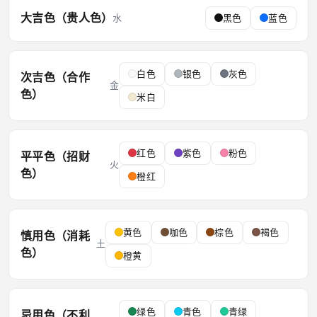
大吉色（贵人色）
水
黑色
蓝色
白色
银色
灰色
次吉色（合作
金
色）
米白
红色
紫色
粉色
平平色（招财
火
色）
橙红
黄色
咖色
棕色
褐色
慎用色（消耗
土
色）
橙黄
绿色
青色
青绿
忌用色（不利