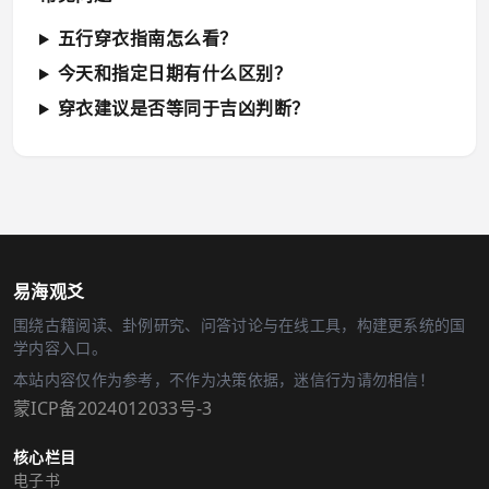
五行穿衣指南怎么看？
今天和指定日期有什么区别？
穿衣建议是否等同于吉凶判断？
易海观爻
围绕古籍阅读、卦例研究、问答讨论与在线工具，构建更系统的国
学内容入口。
本站内容仅作为参考，不作为决策依据，迷信行为请勿相信！
蒙ICP备2024012033号-3
核心栏目
电子书