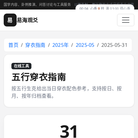
国学内容、卦例推演、问答讨论与工具服务
以更克制、更沉稳的方式呈现专业内容
00:04
|
心香
0
柱
·
满 03:00 得心香
易
易海观爻
首页
穿衣指南
2025年
2025-05
2025-05-31
在线工具
五行穿衣指南
按五行生克给出当日穿衣配色参考，支持按日、按
月、按年归档查看。
31