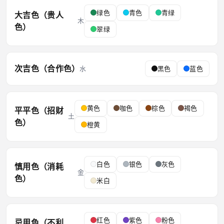
绿色
青色
青绿
大吉色（贵人
木
色）
翠绿
次吉色（合作色）
水
黑色
蓝色
黄色
咖色
棕色
褐色
平平色（招财
土
色）
橙黄
白色
银色
灰色
慎用色（消耗
金
色）
米白
红色
紫色
粉色
忌用色（不利