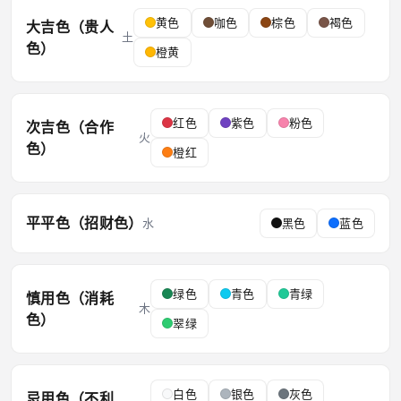
黄色
咖色
棕色
褐色
大吉色（贵人
土
色）
橙黄
红色
紫色
粉色
次吉色（合作
火
色）
橙红
平平色（招财色）
水
黑色
蓝色
绿色
青色
青绿
慎用色（消耗
木
色）
翠绿
白色
银色
灰色
忌用色（不利