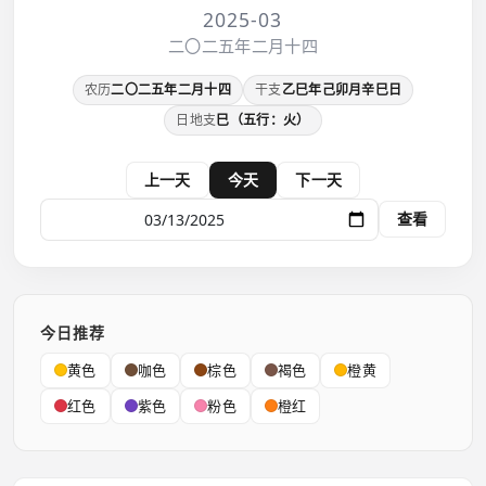
2025-03
二〇二五年二月十四
农历
二〇二五年二月十四
干支
乙巳年己卯月辛巳日
日地支
巳（五行：火）
上一天
今天
下一天
查看
今日推荐
黄色
咖色
棕色
褐色
橙黄
红色
紫色
粉色
橙红