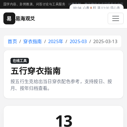
国学内容、卦例推演、问答讨论与工具服务
以更克制、更沉稳的方式呈现专业内容
00:04
|
心香
0
柱
·
满 03:00 得心香
易
易海观爻
首页
穿衣指南
2025年
2025-03
2025-03-13
在线工具
五行穿衣指南
按五行生克给出当日穿衣配色参考，支持按日、按
月、按年归档查看。
13