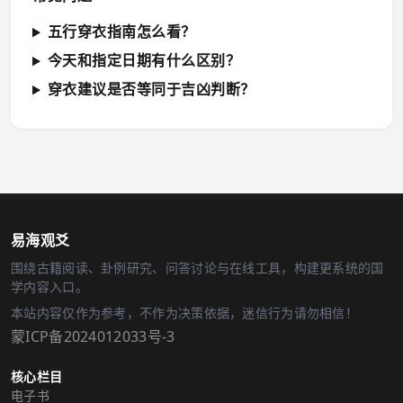
五行穿衣指南怎么看？
今天和指定日期有什么区别？
穿衣建议是否等同于吉凶判断？
易海观爻
围绕古籍阅读、卦例研究、问答讨论与在线工具，构建更系统的国
学内容入口。
本站内容仅作为参考，不作为决策依据，迷信行为请勿相信！
蒙ICP备2024012033号-3
核心栏目
电子书