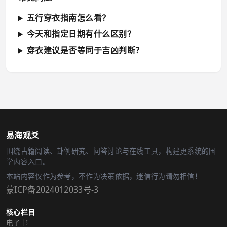
五行穿衣指南怎么看？
今天和指定日期有什么区别？
穿衣建议是否等同于吉凶判断？
易海观爻
围绕古籍阅读、卦例研究、问答讨论与在线工具，构建更系统的国
学内容入口。
本站内容仅作为参考，不作为决策依据，迷信行为请勿相信！
蒙ICP备2024012033号-3
核心栏目
电子书