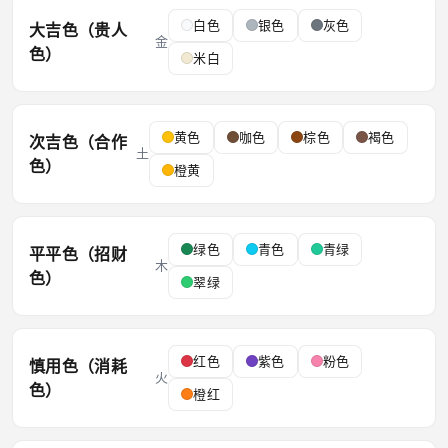
白色
银色
灰色
大吉色（贵人
金
色）
米白
黄色
咖色
棕色
褐色
次吉色（合作
土
色）
橙黄
绿色
青色
青绿
平平色（招财
木
色）
翠绿
红色
紫色
粉色
慎用色（消耗
火
色）
橙红