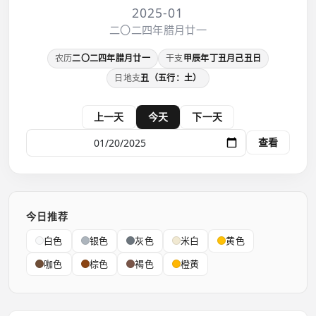
2025-01
二〇二四年腊月廿一
农历
二〇二四年腊月廿一
干支
甲辰年丁丑月己丑日
日地支
丑（五行：土）
上一天
今天
下一天
查看
今日推荐
白色
银色
灰色
米白
黄色
咖色
棕色
褐色
橙黄