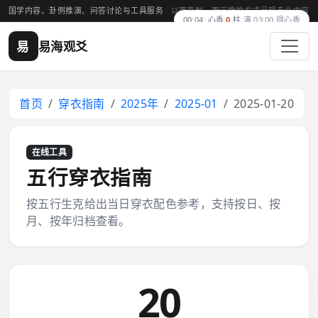
国学内容、卦例推演、问答讨论与工具服务
以更克制、更沉稳的方式呈现专业内容
00:04
|
心香
0
柱
·
满 03:00 得心香
易
易海观爻
首页
穿衣指南
2025年
2025-01
2025-01-20
在线工具
五行穿衣指南
按五行生克给出当日穿衣配色参考，支持按日、按
月、按年归档查看。
20