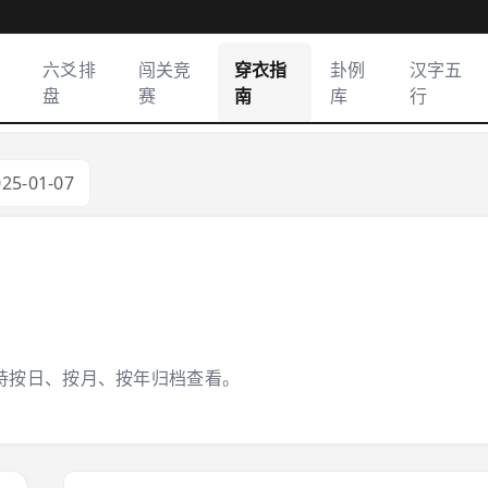
六爻排
闯关竞
穿衣指
卦例
汉字五
盘
赛
南
库
行
025-01-07
持按日、按月、按年归档查看。