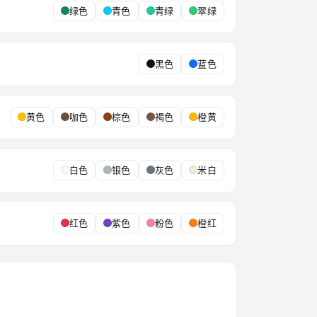
绿色
青色
青绿
翠绿
黑色
蓝色
黄色
咖色
棕色
褐色
橙黄
白色
银色
灰色
米白
红色
紫色
粉色
橙红