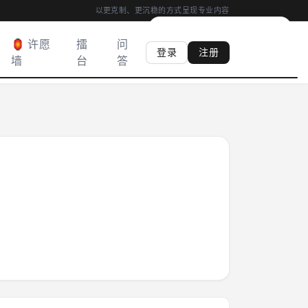
以更克制、更沉稳的方式呈现专业内容
00:04
|
心香
0
柱
·
满 03:00 得心香
🏮 许愿
擂
问
登录
注册
墙
台
答