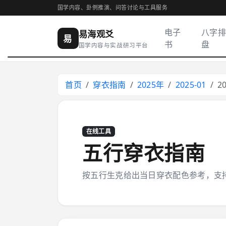
国学内容、卦例推演、问答讨论与工具服务
电子
八字排
易海观爻
易
书
盘
国学内容与实战研习平台
首页
穿衣指南
2025年
2025-01
2
在线工具
五行穿衣指南
按五行生克给出当日穿衣配色参考，支