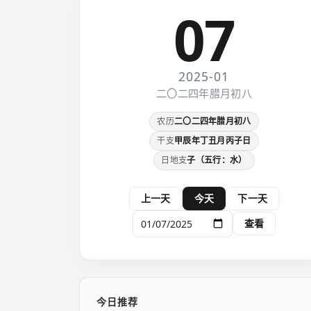
07
2025-01
二〇二四年腊月初八
农历
二〇二四年腊月初八
干支
甲辰年丁丑月丙子日
日地支
子（五行：水）
上一天
今天
下一天
查看
今日推荐